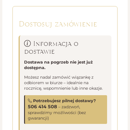
Dostosuj zamówienie
Informacja o
dostawie
Dostawa na pogrzeb nie jest już
dostępna.
Możesz nadal zamówić wiązankę z
odbiorem w biurze – idealnie na
rocznicę, wspomnienie lub inne okazje.
Potrzebujesz pilnej dostawy?
506 414 508
– zadzwoń,
sprawdzimy możliwości (bez
gwarancji)