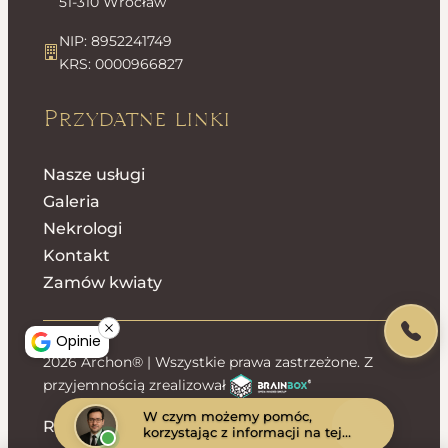
51-310 Wrocław
NIP: 8952241749
KRS: 0000966827
Przydatne linki
Nasze usługi
Galeria
Nekrologi
Kontakt
Zamów kwiaty
Opinie
2026 Archon® | Wszystkie prawa zastrzeżone. Z
przyjemnością zrealizował
W czym możemy pomóc,
Regulamin sklepu
Polityka prywatności
korzystając z informacji na tej
stronie?