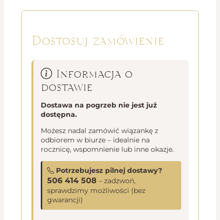
Dostosuj zamówienie
Informacja o
dostawie
Dostawa na pogrzeb nie jest już
dostępna.
Możesz nadal zamówić wiązankę z
odbiorem w biurze – idealnie na
rocznicę, wspomnienie lub inne okazje.
Potrzebujesz pilnej dostawy?
506 414 508
– zadzwoń,
sprawdzimy możliwości (bez
gwarancji)