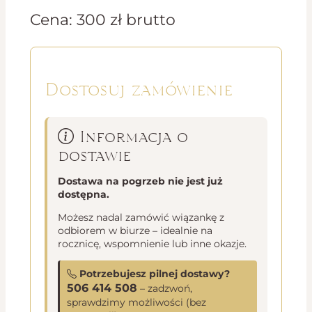
Cena:
300
zł
brutto
Dostosuj zamówienie
Informacja o
dostawie
Dostawa na pogrzeb nie jest już
dostępna.
Możesz nadal zamówić wiązankę z
odbiorem w biurze – idealnie na
rocznicę, wspomnienie lub inne okazje.
Potrzebujesz pilnej dostawy?
506 414 508
– zadzwoń,
sprawdzimy możliwości (bez