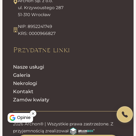
Archon Sp. z o.o.
ul. Krzywoustego 287
51-310 Wrocław
NIP: 8952241749
KRS: 0000966827
Przydatne linki
Nasze usługi
Galeria
Nekrologi
Kontakt
Zamów kwiaty
Opinie
2026 Archon® | Wszystkie prawa zastrzeżone. Z
przyjemnością zrealizował