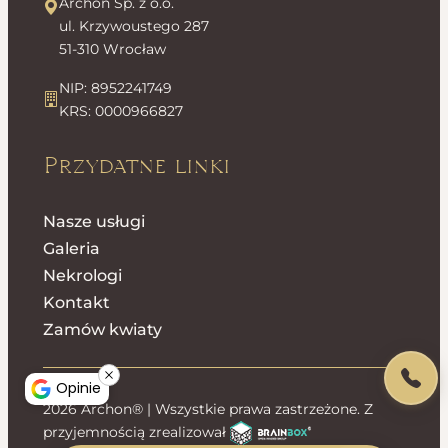
Archon Sp. z o.o.
ul. Krzywoustego 287
51-310 Wrocław
NIP: 8952241749
KRS: 0000966827
Przydatne linki
Nasze usługi
Galeria
Nekrologi
Kontakt
Zamów kwiaty
Opinie
2026 Archon® | Wszystkie prawa zastrzeżone. Z
przyjemnością zrealizował