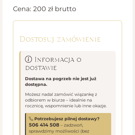
Cena:
200
zł
brutto
Dostosuj zamówienie
Informacja o
dostawie
Dostawa na pogrzeb nie jest już
dostępna.
Możesz nadal zamówić wiązankę z
odbiorem w biurze – idealnie na
rocznicę, wspomnienie lub inne okazje.
Potrzebujesz pilnej dostawy?
506 414 508
– zadzwoń,
sprawdzimy możliwości (bez