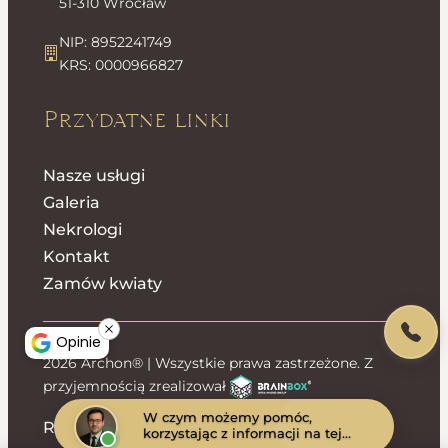
51-310 Wrocław
NIP: 8952241749
KRS: 0000966827
Przydatne linki
Nasze usługi
Galeria
Nekrologi
Kontakt
Zamów kwiaty
Opinie
2026 Archon® | Wszystkie prawa zastrzeżone. Z
przyjemnością zrealizował
W czym możemy pomóc,
Regulamin sklepu
Polityka prywatności
korzystając z informacji na tej