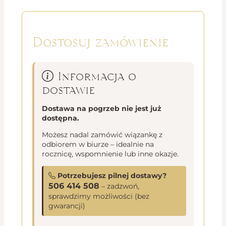
Dostosuj zamówienie
Informacja o
dostawie
Dostawa na pogrzeb nie jest już
dostępna.
Możesz nadal zamówić wiązankę z
odbiorem w biurze – idealnie na
rocznicę, wspomnienie lub inne okazje.
Potrzebujesz pilnej dostawy?
506 414 508
– zadzwoń,
sprawdzimy możliwości (bez
gwarancji)