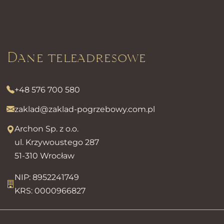
Dane teleadresowe
+48 576 700 580
zaklad@zaklad-pogrzebowy.com.pl
Archon Sp. z o.o.
ul. Krzywoustego 287
51-310 Wrocław
NIP: 8952241749
KRS: 0000966827