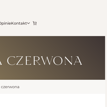
Opinie
Kontakt
a czerwona
a czerwona