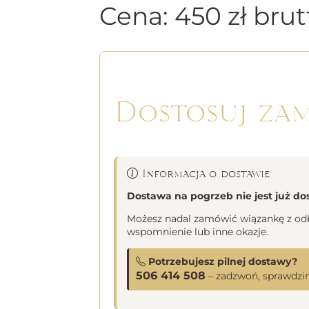
Cena:
450
zł
brut
Dostosuj za
Informacja o dostawie
Dostawa na pogrzeb nie jest już do
Możesz nadal zamówić wiązankę z odbi
wspomnienie lub inne okazje.
Potrzebujesz pilnej dostawy?
506 414 508
– zadzwoń, sprawdzim