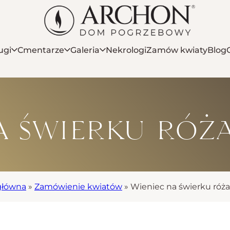
ugi
Cmentarze
Galeria
Nekrologi
Zamów kwiaty
Blog
a świerku róż
główna
»
Zamówienie kwiatów
»
Wieniec na świerku róż