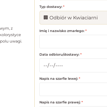
Typ dostawy:
*
owym, z
Imię i nazwisko zmarłego:
*
kolorystyce
 polu uwagi.
Data odbioru/dostawy:
*
Napis na szarfie lewej:
*
Napis na szarfie prawej:
*