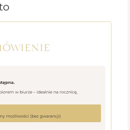
to
mówienie
stępna.
orem w biurze – idealnie na rocznicę,
y możliwości (bez gwarancji)