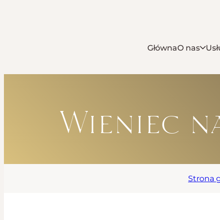
Główna
O nas
Usł
Wieniec n
Strona 