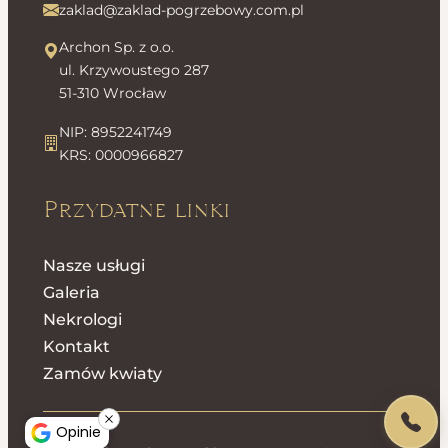
zaklad@zaklad-pogrzebowy.com.pl
Archon Sp. z o.o.
ul. Krzywoustego 287
51-310 Wrocław
NIP: 8952241749
KRS: 0000966827
Przydatne linki
Nasze usługi
Galeria
Nekrologi
Kontakt
Zamów kwiaty
Opinie