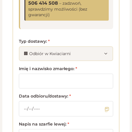
506 414 508
– zadzwoń,
sprawdzimy możliwości (bez
gwarancji)
Typ dostawy:
*
Imię i nazwisko zmarłego:
*
Data odbioru/dostawy:
*
Napis na szarfie lewej:
*