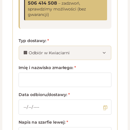
506 414 508
– zadzwoń,
sprawdzimy możliwości (bez
gwarancji)
Typ dostawy:
*
Imię i nazwisko zmarłego:
*
Data odbioru/dostawy:
*
Napis na szarfie lewej:
*