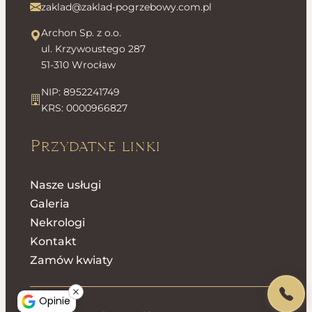
zaklad@zaklad-pogrzebowy.com.pl
Archon Sp. z o.o.
ul. Krzywoustego 287
51-310 Wrocław
NIP: 8952241749
KRS: 0000966827
Przydatne linki
Nasze usługi
Galeria
Nekrologi
Kontakt
Zamów kwiaty
Opinie