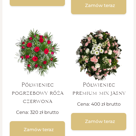
Zamów teraz
Półwieniec
Półwieniec
pogrzebowy róża
premium mix jasny
czerwona
Cena:
400
zł
brutto
Cena:
320
zł
brutto
Zamów teraz
Zamów teraz