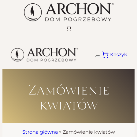
Przejdź
do
treści
Koszyk
Zamówienie
kwiatów
Strona główna
»
Zamówienie kwiatów