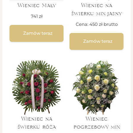
Wieniec Mały
Wieniec na
świerku mix jasny
741
zł
Cena:
450
zł
brutto
Zamów teraz
Zamów teraz
Wieniec na
Wieniec
świerku róża
pogrzebowy mix