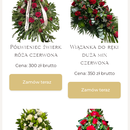
Półwieniec świerk
Wiązanka do ręki
róża czerwona
duża mix
czerwona
Cena:
300
zł
brutto
Cena:
350
zł
brutto
Zamów teraz
Zamów teraz