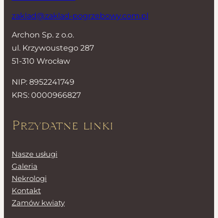
zaklad@zaklad-pogrzebowy.com.pl
Archon Sp. z o.o.
ul. Krzywoustego 287
51-310 Wrocław
NIP: 8952241749
KRS: 0000966827
Przydatne linki
Nasze usługi
Galeria
Nekrologi
Kontakt
Zamów kwiaty