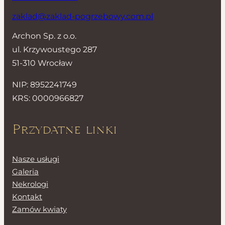
zaklad@zaklad-pogrzebowy.com.pl
Archon Sp. z o.o.
ul. Krzywoustego 287
51-310 Wrocław
NIP: 8952241749
KRS: 0000966827
Przydatne linki
Nasze usługi
Galeria
Nekrologi
Kontakt
Zamów kwiaty