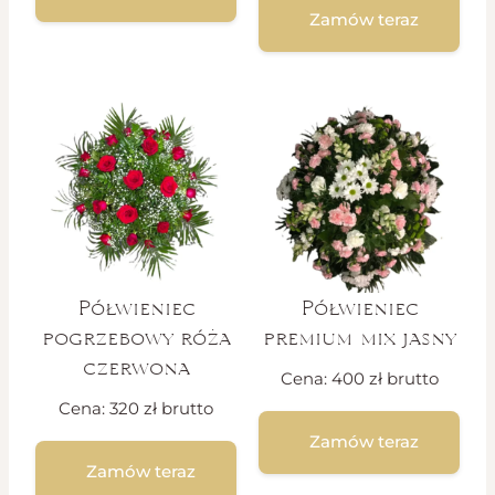
Zamów teraz
Półwieniec
Półwieniec
pogrzebowy róża
premium mix jasny
czerwona
Cena:
400
zł
brutto
Cena:
320
zł
brutto
Zamów teraz
Zamów teraz