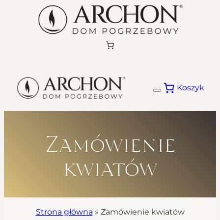
Przejdź
do
treści
Koszyk
Zamówienie
kwiatów
Strona główna
»
Zamówienie kwiatów