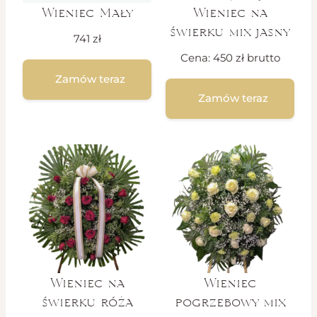
Wieniec Mały
Wieniec na
świerku mix jasny
741
zł
Cena:
450
zł
brutto
Zamów teraz
Zamów teraz
Wieniec na
Wieniec
świerku róża
pogrzebowy mix