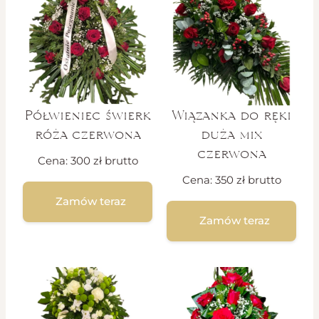
Półwieniec świerk
Wiązanka do ręki
róża czerwona
duża mix
czerwona
Cena:
300
zł
brutto
Cena:
350
zł
brutto
Zamów teraz
Zamów teraz