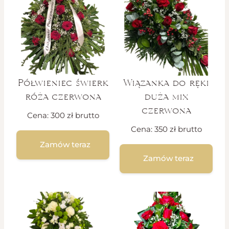
Półwieniec świerk
Wiązanka do ręki
róża czerwona
duża mix
czerwona
Cena:
300
zł
brutto
Cena:
350
zł
brutto
Zamów teraz
Zamów teraz