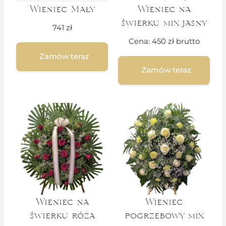
Wieniec Mały
Wieniec na
świerku mix jasny
741
zł
Cena:
450
zł
brutto
Zamów teraz
Zamów teraz
Wieniec na
Wieniec
świerku róża
pogrzebowy mix