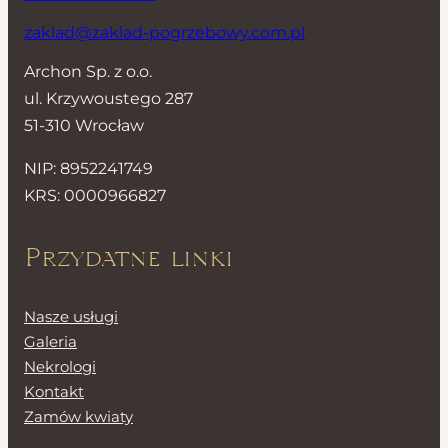
zaklad@zaklad-pogrzebowy.com.pl
Archon Sp. z o.o.
ul. Krzywoustego 287
51-310 Wrocław
NIP: 8952241749
KRS: 0000966827
Przydatne linki
Nasze usługi
Galeria
Nekrologi
Kontakt
Zamów kwiaty