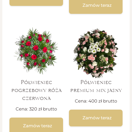
Zamów teraz
Półwieniec
Półwieniec
pogrzebowy róża
premium mix jasny
czerwona
Cena:
400
zł
brutto
Cena:
320
zł
brutto
Zamów teraz
Zamów teraz