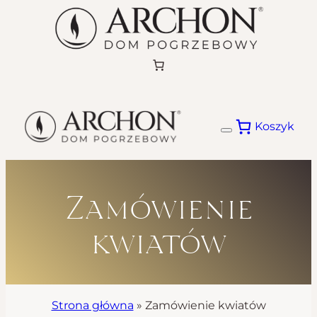
Przejdź
do
treści
Koszyk
Zamówienie
kwiatów
Strona główna
»
Zamówienie kwiatów