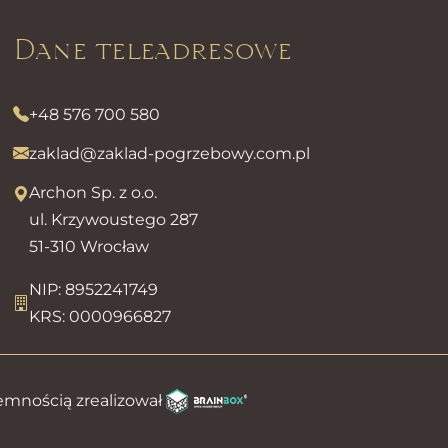
Dane teleadresowe
+48 576 700 580
zaklad@zaklad-pogrzebowy.com.pl
Archon Sp. z o.o.
ul. Krzywoustego 287
51-310 Wrocław
NIP: 8952241749
KRS: 0000966827
emnością zrealizował