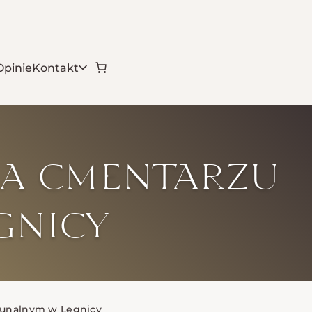
Opinie
Kontakt
na cmentarzu
gnicy
munalnym w Legnicy