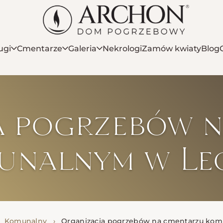
ugi
Cmentarze
Galeria
Nekrologi
Zamów kwiaty
Blog
a pogrzebów 
unalnym w Le
›
Komunalny
›
Organizacja pogrzebów na cmentarzu ko