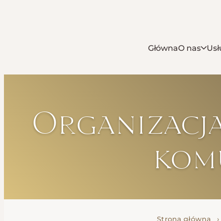
Główna
O nas
Usł
Organizacj
kom
Strona główna