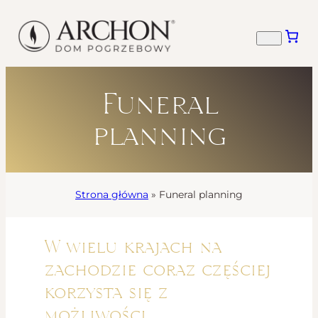
Funeral
planning
Strona główna
»
Funeral planning
W wielu krajach na
zachodzie coraz częściej
korzysta się z
możliwości