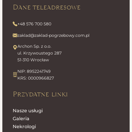
Dane teleadresowe
+48 576 700 580
zaklad@zaklad-pogrzebowy.com.pl
Archon Sp. z o.o.
ul. Krzywoustego 287
51-310 Wrocław
NIP: 8952241749
KRS: 0000966827
Przydatne linki
Nasze usługi
Galeria
Nekrologi