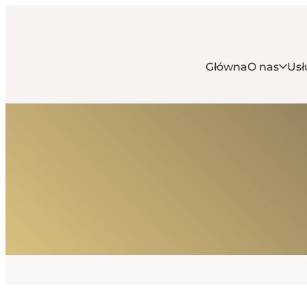
Główna
O nas
Usł