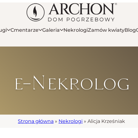
ugi
Cmentarze
Galeria
Nekrologi
Zamów kwiaty
Blog
e-Nekrolog
Strona główna
»
Nekrologi
»
Alicja Krześniak