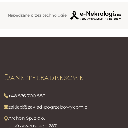
Napędzane przez technologię
Dane teleadresowe
+48 576 700 580
zaklad@zaklad-pogrzebowy.com.pl
Archon Sp. z o.o.
ul. Krzywoustego 287