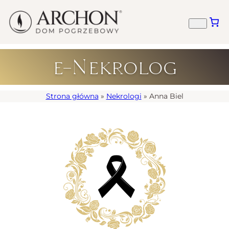
e-Nekrolog
Strona główna
»
Nekrologi
»
Anna Biel