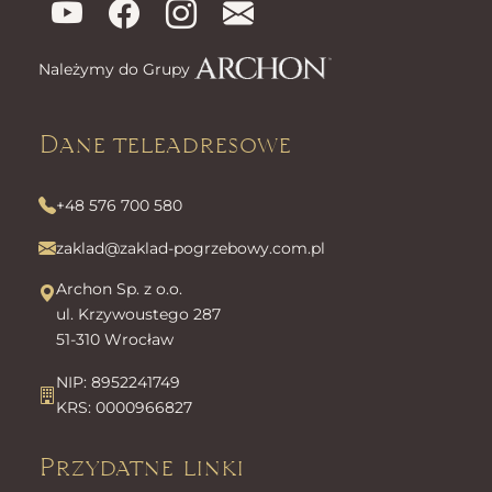
Należymy do Grupy
Dane teleadresowe
+48 576 700 580
zaklad@zaklad-pogrzebowy.com.pl
Archon Sp. z o.o.
ul. Krzywoustego 287
51-310 Wrocław
NIP: 8952241749
KRS: 0000966827
Przydatne linki