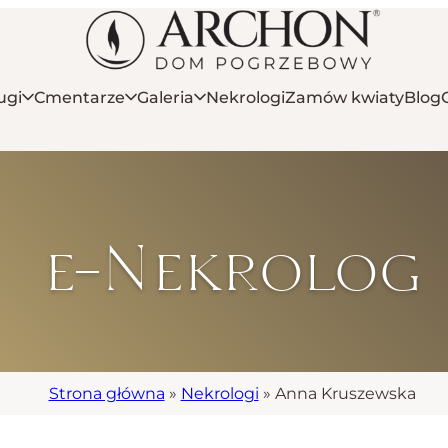
ugi
Cmentarze
Galeria
Nekrologi
Zamów kwiaty
Blog
e-Nekrolog
Strona główna
»
Nekrologi
»
Anna Kruszewska