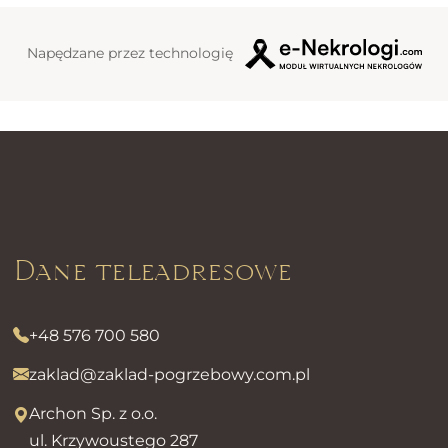
Napędzane przez technologię
Dane teleadresowe
+48 576 700 580
zaklad@zaklad-pogrzebowy.com.pl
Archon Sp. z o.o.
ul. Krzywoustego 287