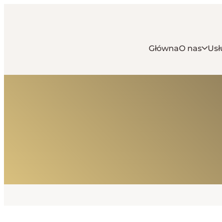
Główna
O nas
Usł