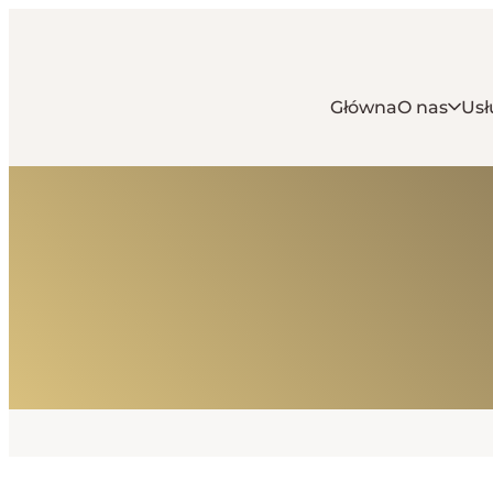
Główna
O nas
Usł