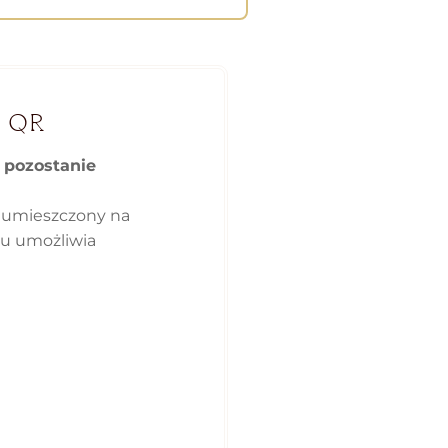
 QR
e pozostanie
 umieszczony na
ku umożliwia