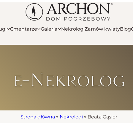
ugi
Cmentarze
Galeria
Nekrologi
Zamów kwiaty
Blog
e-Nekrolog
Strona główna
»
Nekrologi
»
Beata Gąsior