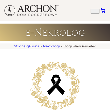
e-Nekrolog
Strona główna
»
Nekrologi
»
Bogusław Pawelec