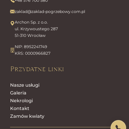
+48 576 700 580
zaklad@zaklad-pogrzebowy.com.pl
Archon Sp. z o.o.
ul. Krzywoustego 287
51-310 Wrocław
NIP: 8952241749
KRS: 0000966827
Przydatne linki
Nasze usługi
Galeria
Nekrologi
Kontakt
Zamów kwiaty