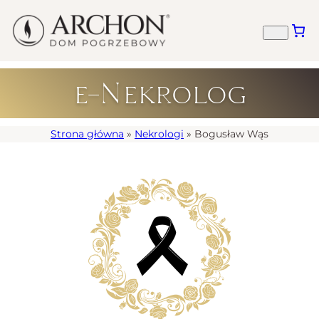
e-Nekrolog
Strona główna
»
Nekrologi
»
Bogusław Wąs