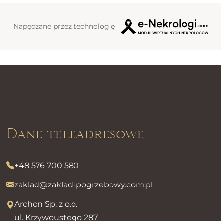
Napędzane przez technologię
Dane teleadresowe
+48 576 700 580
zaklad@zaklad-pogrzebowy.com.pl
Archon Sp. z o.o.
ul. Krzywoustego 287