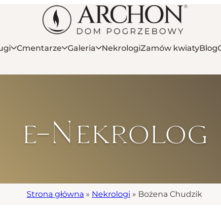
ugi
Cmentarze
Galeria
Nekrologi
Zamów kwiaty
Blog
e-Nekrolog
Strona główna
»
Nekrologi
»
Bożena Chudzik