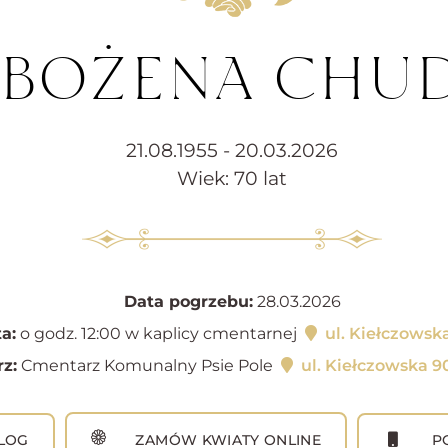
. BOŻENA CHU
21.08.1955 - 20.03.2026
Wiek: 70 lat
Data pogrzebu:
28.03.2026
a:
o godz. 12:00 w kaplicy cmentarnej
ul. Kiełczowsk
z:
Cmentarz Komunalny Psie Pole
ul. Kiełczowska 9
LOG
ZAMÓW KWIATY ONLINE
PO