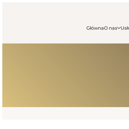
Główna
O nas
Usł