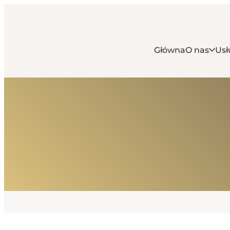
Główna
O nas
Usł