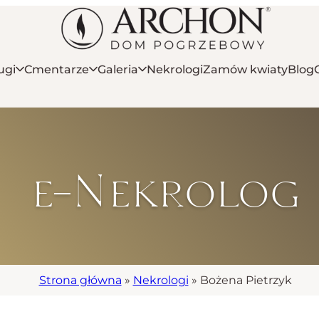
ugi
Cmentarze
Galeria
Nekrologi
Zamów kwiaty
Blog
e-Nekrolog
Strona główna
»
Nekrologi
»
Bożena Pietrzyk