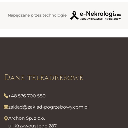
Napędzane przez technologię
Dane teleadresowe
+48 576 700 580
zaklad@zaklad-pogrzebowy.com.pl
Archon Sp. z o.o.
ul. Krzywoustego 287