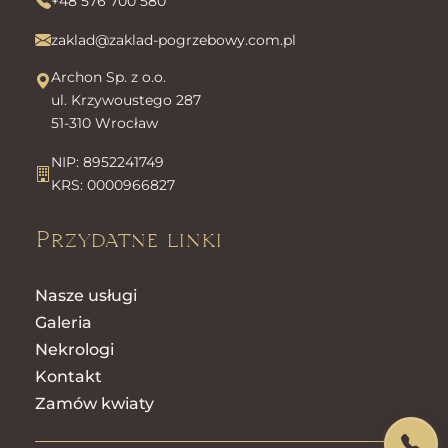
+48 576 700 580
zaklad@zaklad-pogrzebowy.com.pl
Archon Sp. z o.o.
ul. Krzywoustego 287
51-310 Wrocław
NIP: 8952241749
KRS: 0000966827
Przydatne linki
Nasze usługi
Galeria
Nekrologi
Kontakt
Zamów kwiaty