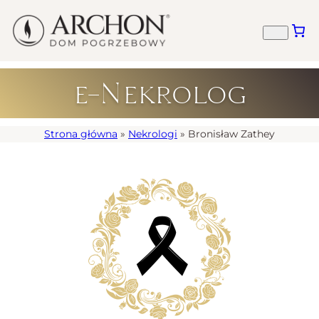
e-Nekrolog
Strona główna
»
Nekrologi
»
Bronisław Zathey