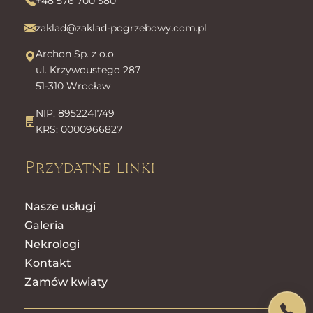
+48 576 700 580
zaklad@zaklad-pogrzebowy.com.pl
Archon Sp. z o.o.
ul. Krzywoustego 287
51-310 Wrocław
NIP: 8952241749
KRS: 0000966827
Przydatne linki
Nasze usługi
Galeria
Nekrologi
Kontakt
Zamów kwiaty