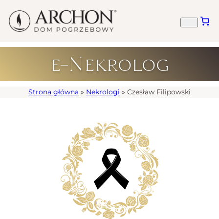
e-Nekrolog
Strona główna
»
Nekrologi
»
Czesław Filipowski