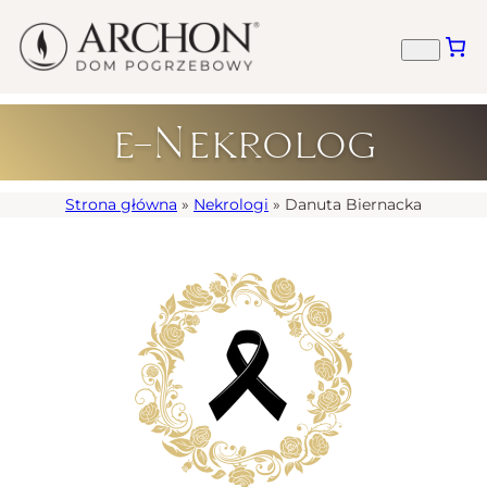
e-Nekrolog
Strona główna
»
Nekrologi
»
Danuta Biernacka