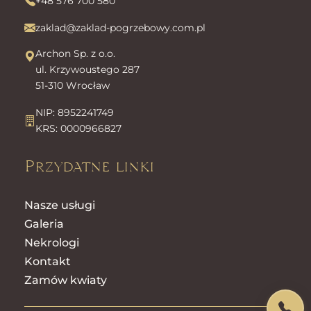
+48 576 700 580
zaklad@zaklad-pogrzebowy.com.pl
Archon Sp. z o.o.
ul. Krzywoustego 287
51-310 Wrocław
NIP: 8952241749
KRS: 0000966827
Przydatne linki
Nasze usługi
Galeria
Nekrologi
Kontakt
Zamów kwiaty