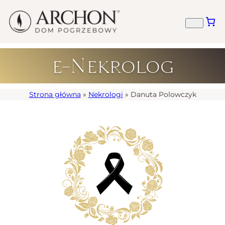
e-Nekrolog
Strona główna
»
Nekrologi
»
Danuta Polowczyk