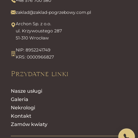
+48 576 700 580
zaklad@zaklad-pogrzebowy.com.pl
Archon Sp. z o.o.
ul. Krzywoustego 287
51-310 Wrocław
NIP: 8952241749
KRS: 0000966827
Przydatne linki
Nasze usługi
Galeria
Nekrologi
Kontakt
Zamów kwiaty