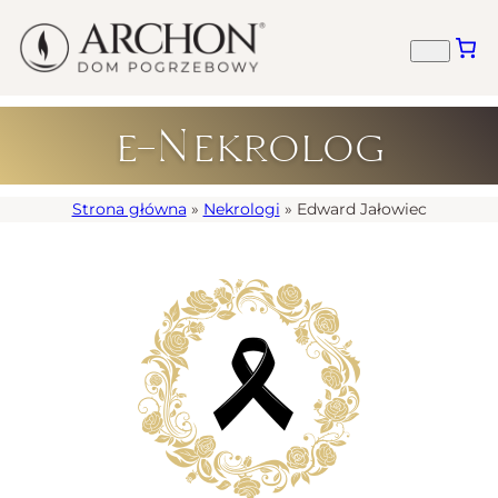
e-Nekrolog
Strona główna
»
Nekrologi
»
Edward Jałowiec