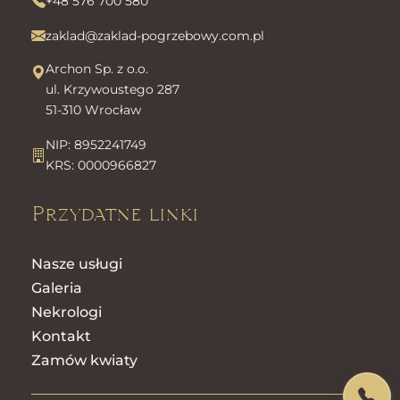
+48 576 700 580
zaklad@zaklad-pogrzebowy.com.pl
Archon Sp. z o.o.
ul. Krzywoustego 287
51-310 Wrocław
NIP: 8952241749
KRS: 0000966827
Przydatne linki
Nasze usługi
Galeria
Nekrologi
Kontakt
Zamów kwiaty