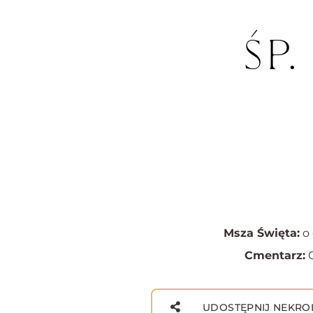
ŚP
Msza Święta:
o 
Cmentarz:
C
UDOSTĘPNIJ NEKRO