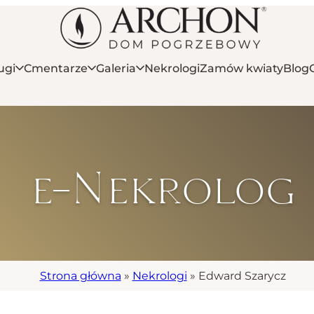
ugi
Cmentarze
Galeria
Nekrologi
Zamów kwiaty
Blog
e-Nekrolog
Strona główna
»
Nekrologi
»
Edward Szarycz