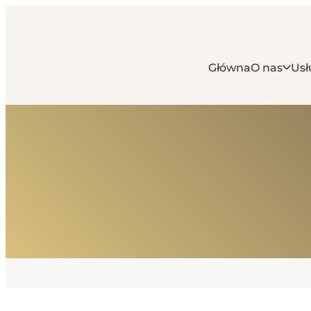
Główna
O nas
Usł