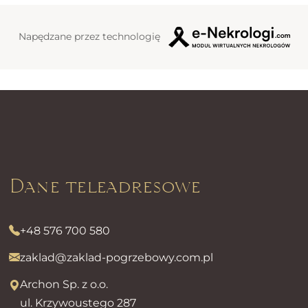
Napędzane przez technologię
Dane teleadresowe
+48 576 700 580
zaklad@zaklad-pogrzebowy.com.pl
Archon Sp. z o.o.
ul. Krzywoustego 287