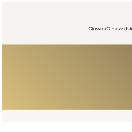
Główna
O nas
Usł