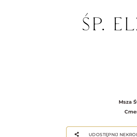
ŚP. E
Msza Ś
Cmen
UDOSTĘPNIJ NEKRO