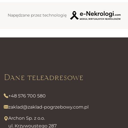
Napędzane przez technologię
Dane teleadresowe
+48 576 700 580
zaklad@zaklad-pogrzebowy.com.pl
Archon Sp. z o.o.
ul. Krzywoustego 287