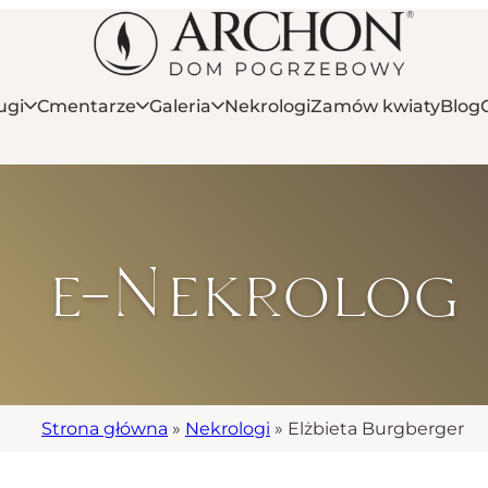
ugi
Cmentarze
Galeria
Nekrologi
Zamów kwiaty
Blog
e-Nekrolog
Strona główna
»
Nekrologi
»
Elżbieta Burgberger