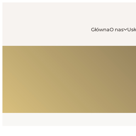
Główna
O nas
Usł