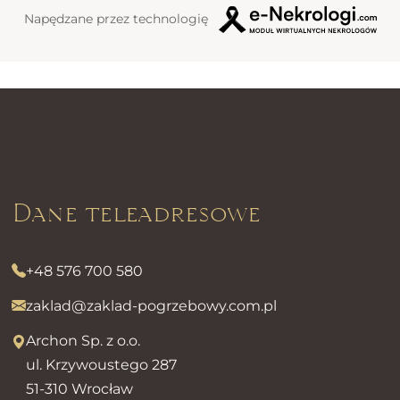
Napędzane przez technologię
Dane teleadresowe
+48 576 700 580
zaklad@zaklad-pogrzebowy.com.pl
Archon Sp. z o.o.
ul. Krzywoustego 287
51-310 Wrocław