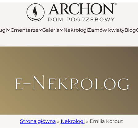
ugi
Cmentarze
Galeria
Nekrologi
Zamów kwiaty
Blog
e-Nekrolog
Strona główna
»
Nekrologi
»
Emilia Korbut