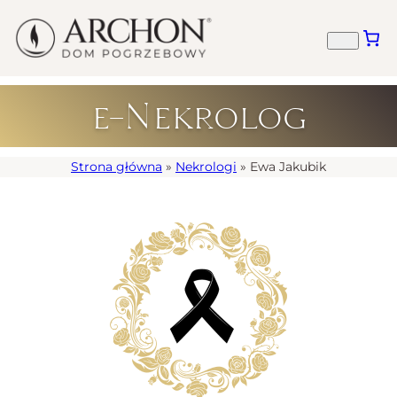
e-Nekrolog
Strona główna
»
Nekrologi
»
Ewa Jakubik