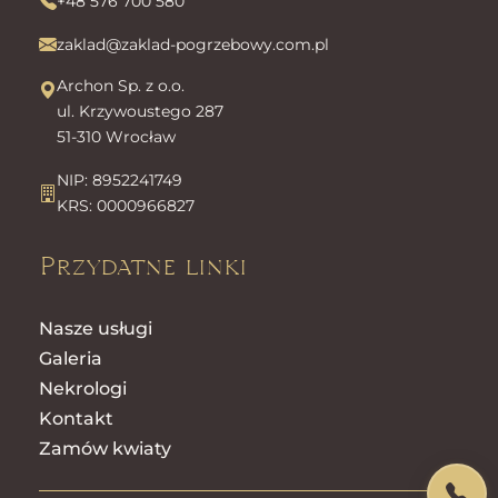
+48 576 700 580
zaklad@zaklad-pogrzebowy.com.pl
Archon Sp. z o.o.
ul. Krzywoustego 287
51-310 Wrocław
NIP: 8952241749
KRS: 0000966827
Przydatne linki
Nasze usługi
Galeria
Nekrologi
Kontakt
Zamów kwiaty