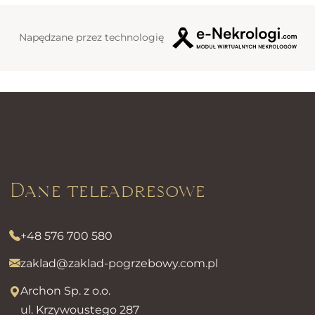
Napędzane przez technologię
Dane teleadresowe
+48 576 700 580
zaklad@zaklad-pogrzebowy.com.pl
Archon Sp. z o.o.
ul. Krzywoustego 287