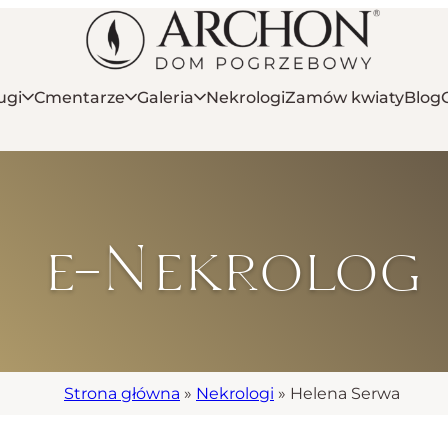
ugi
Cmentarze
Galeria
Nekrologi
Zamów kwiaty
Blog
e-Nekrolog
Strona główna
»
Nekrologi
»
Helena Serwa