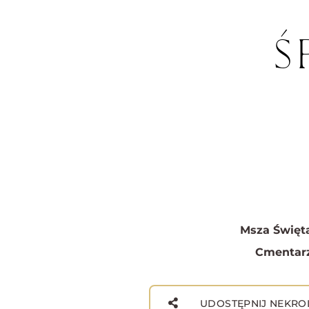
Ś
Msza Święta
Cmentarz
UDOSTĘPNIJ NEKRO