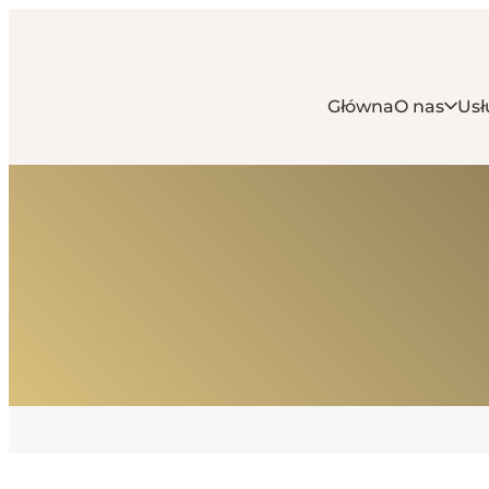
Główna
O nas
Usł