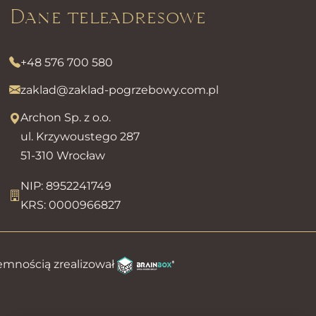
Dane teleadresowe
+48 576 700 580
zaklad@zaklad-pogrzebowy.com.pl
Archon Sp. z o.o.
ul. Krzywoustego 287
51-310 Wrocław
NIP: 8952241749
KRS: 0000966827
emnością zrealizował