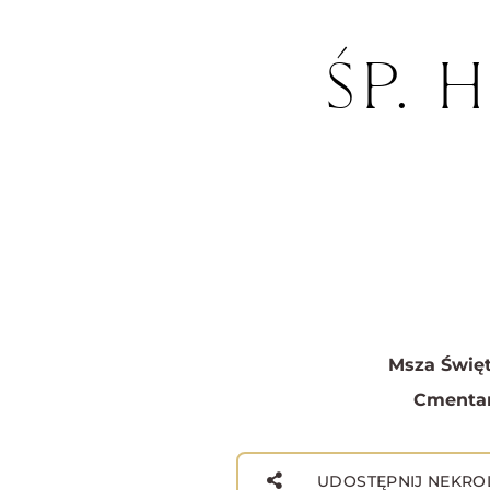
ŚP. 
Msza Święt
Cmentar
UDOSTĘPNIJ NEKRO