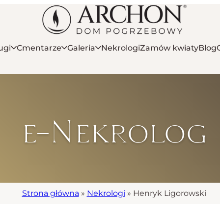
ugi
Cmentarze
Galeria
Nekrologi
Zamów kwiaty
Blog
e-Nekrolog
Strona główna
»
Nekrologi
»
Henryk Ligorowski