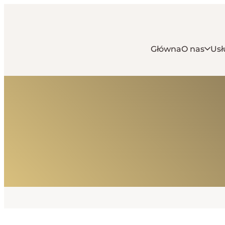
Główna
O nas
Usł