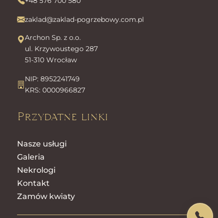
+48 576 700 580
zaklad@zaklad-pogrzebowy.com.pl
Archon Sp. z o.o.
ul. Krzywoustego 287
51-310 Wrocław
NIP: 8952241749
KRS: 0000966827
Przydatne linki
Nasze usługi
Galeria
Nekrologi
Kontakt
Zamów kwiaty