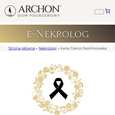
e-Nekrolog
Strona główna
»
Nekrologi
»
Irena Giersz-Skolimowska