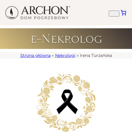
e-Nekrolog
Strona główna
»
Nekrologi
»
Irena Turzańska