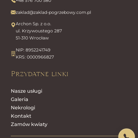
+48 576 700 580
zaklad@zaklad-pogrzebowy.com.pl
Archon Sp. z o.o.
ul. Krzywoustego 287
51-310 Wrocław
NIP: 8952241749
KRS: 0000966827
Przydatne linki
Nasze usługi
Galeria
Nekrologi
Kontakt
Zamów kwiaty