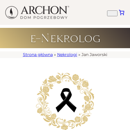
e-Nekrolog
Strona główna
»
Nekrologi
»
Jan Jaworski