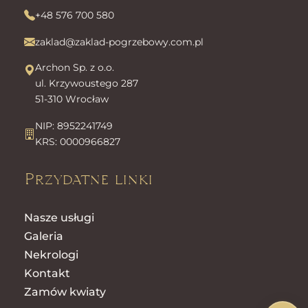
+48 576 700 580
zaklad@zaklad-pogrzebowy.com.pl
Archon Sp. z o.o.
ul. Krzywoustego 287
51-310 Wrocław
NIP: 8952241749
KRS: 0000966827
Przydatne linki
Nasze usługi
Galeria
Nekrologi
Kontakt
Zamów kwiaty