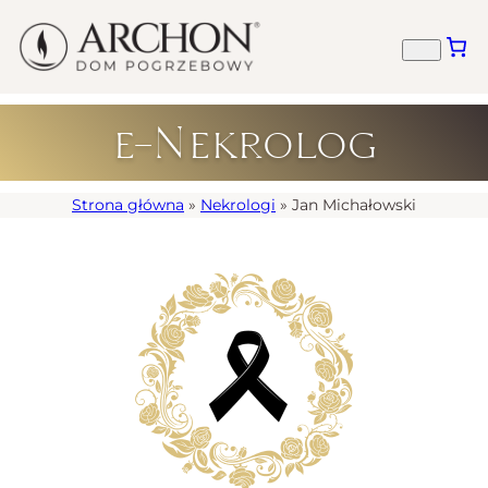
e-Nekrolog
Strona główna
»
Nekrologi
»
Jan Michałowski