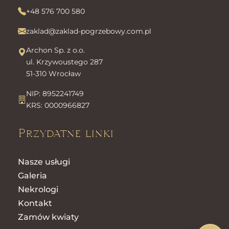
+48 576 700 580
zaklad@zaklad-pogrzebowy.com.pl
Archon Sp. z o.o.
ul. Krzywoustego 287
51-310 Wrocław
NIP: 8952241749
KRS: 0000966827
Przydatne linki
Nasze usługi
Galeria
Nekrologi
Kontakt
Zamów kwiaty