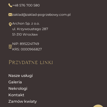
+48 576 700 580
zaklad@zaklad-pogrzebowy.com.pl
Archon Sp. z o.o.
ul. Krzywoustego 287
51-310 Wrocław
NIP: 8952241749
KRS: 0000966827
Przydatne linki
Nasze usługi
Galeria
Nekrologi
Kontakt
Zamów kwiaty