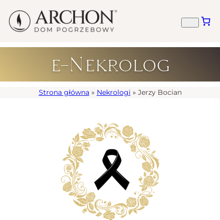
e-Nekrolog
Strona główna
»
Nekrologi
»
Jerzy Bocian