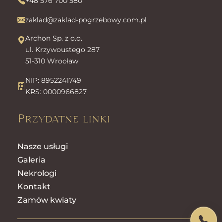
+48 576 700 580
zaklad@zaklad-pogrzebowy.com.pl
Archon Sp. z o.o.
ul. Krzywoustego 287
51-310 Wrocław
NIP: 8952241749
KRS: 0000966827
Przydatne linki
Nasze usługi
Galeria
Nekrologi
Kontakt
Zamów kwiaty