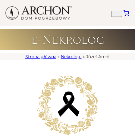
e-Nekrolog
Strona główna
»
Nekrologi
»
Józef Arent