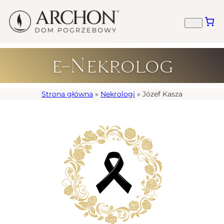
e-Nekrolog
Strona główna
»
Nekrologi
»
Józef Kasza