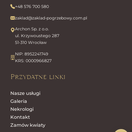
+48 576 700 580
zaklad@zaklad-pogrzebowy.com.pl
Archon Sp. z o.o.
ul. Krzywoustego 287
51-310 Wrocław
NIP: 8952241749
KRS: 0000966827
Przydatne linki
Nasze usługi
Galeria
Nekrologi
Kontakt
Zamów kwiaty