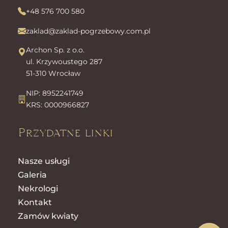
+48 576 700 580
zaklad@zaklad-pogrzebowy.com.pl
Archon Sp. z o.o.
ul. Krzywoustego 287
51-310 Wrocław
NIP: 8952241749
KRS: 0000966827
Przydatne linki
Nasze usługi
Galeria
Nekrologi
Kontakt
Zamów kwiaty