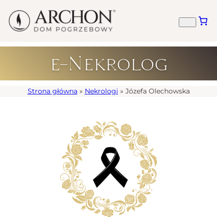
e-Nekrolog
Strona główna
»
Nekrologi
»
Józefa Olechowska