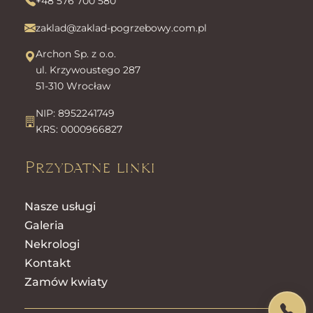
+48 576 700 580
zaklad@zaklad-pogrzebowy.com.pl
Archon Sp. z o.o.
ul. Krzywoustego 287
51-310 Wrocław
NIP: 8952241749
KRS: 0000966827
Przydatne linki
Nasze usługi
Galeria
Nekrologi
Kontakt
Zamów kwiaty