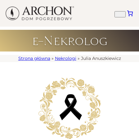
e-Nekrolog
Strona główna
»
Nekrologi
»
Julia Anuszkiewicz