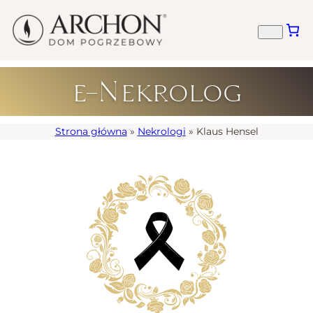
e-Nekrolog
Strona główna
»
Nekrologi
»
Klaus Hensel