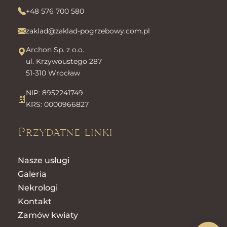
+48 576 700 580
zaklad@zaklad-pogrzebowy.com.pl
Archon Sp. z o.o.
ul. Krzywoustego 287
51-310 Wrocław
NIP: 8952241749
KRS: 0000966827
Przydatne linki
Nasze usługi
Galeria
Nekrologi
Kontakt
Zamów kwiaty