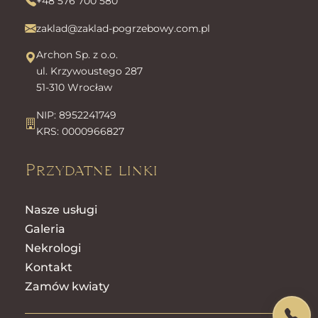
+48 576 700 580
zaklad@zaklad-pogrzebowy.com.pl
Archon Sp. z o.o.
ul. Krzywoustego 287
51-310 Wrocław
NIP: 8952241749
KRS: 0000966827
Przydatne linki
Nasze usługi
Galeria
Nekrologi
Kontakt
Zamów kwiaty