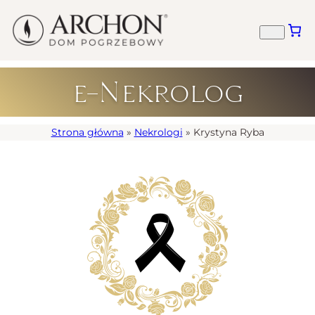
e-Nekrolog
Strona główna
»
Nekrologi
»
Krystyna Ryba