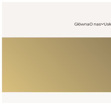
Główna
O nas
Usł