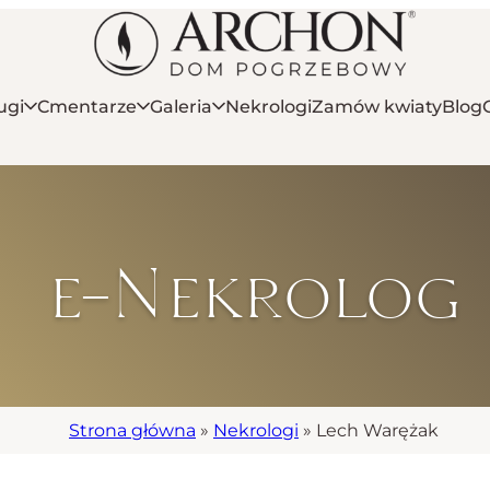
ugi
Cmentarze
Galeria
Nekrologi
Zamów kwiaty
Blog
e-Nekrolog
Strona główna
»
Nekrologi
»
Lech Warężak