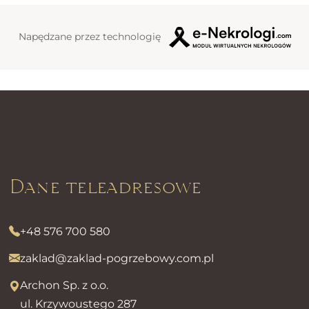
Napędzane przez technologię
Dane teleadresowe
+48 576 700 580
zaklad@zaklad-pogrzebowy.com.pl
Archon Sp. z o.o.
ul. Krzywoustego 287