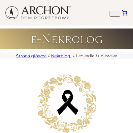
e-Nekrolog
Strona główna
»
Nekrologi
»
Leokadia Łuniewska