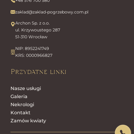
+48 576 700 580
zaklad@zaklad-pogrzebowy.com.pl
Archon Sp. z o.o.
ul. Krzywoustego 287
51-310 Wrocław
NIP: 8952241749
KRS: 0000966827
Przydatne linki
Nasze usługi
Galeria
Nekrologi
Kontakt
Zamów kwiaty