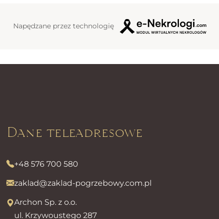
Napędzane przez technologię
Dane teleadresowe
+48 576 700 580
zaklad@zaklad-pogrzebowy.com.pl
Archon Sp. z o.o.
ul. Krzywoustego 287