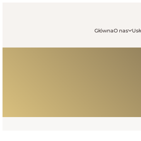
Główna
O nas
Usł