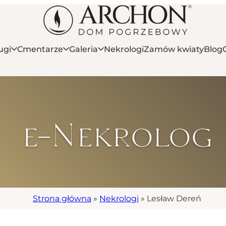
ugi
Cmentarze
Galeria
Nekrologi
Zamów kwiaty
Blog
e-Nekrolog
Strona główna
»
Nekrologi
»
Lesław Dereń