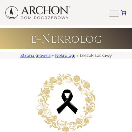
e-Nekrolog
Strona główna
»
Nekrologi
»
Leszek Łaskawy