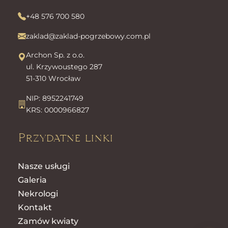
+48 576 700 580
zaklad@zaklad-pogrzebowy.com.pl
Archon Sp. z o.o.
ul. Krzywoustego 287
51-310 Wrocław
NIP: 8952241749
KRS: 0000966827
Przydatne linki
Nasze usługi
Galeria
Nekrologi
Kontakt
Zamów kwiaty