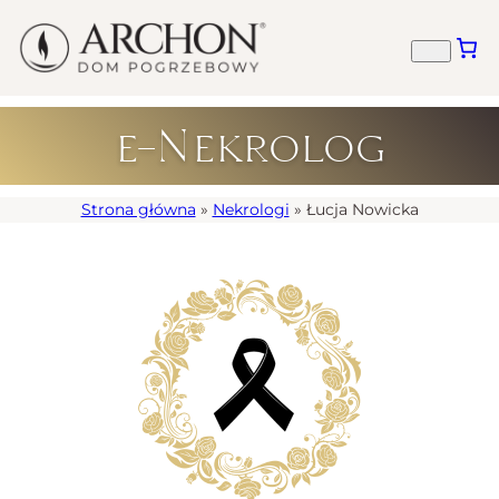
e-Nekrolog
Strona główna
»
Nekrologi
»
Łucja Nowicka