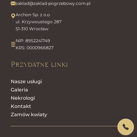
zaklad@zaklad-pogrzebowy.com.pl
Archon Sp. z o.o.
ul. Krzywoustego 287
51-310 Wrocław
NIP: 8952241749
KRS: 0000966827
Przydatne linki
Nasze usługi
Galeria
Nekrologi
Kontakt
Zamów kwiaty