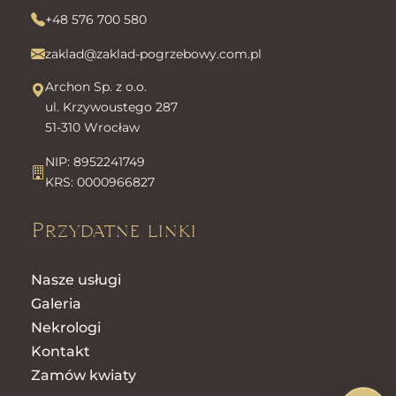
+48 576 700 580
zaklad@zaklad-pogrzebowy.com.pl
Archon Sp. z o.o.
ul. Krzywoustego 287
51-310 Wrocław
NIP: 8952241749
KRS: 0000966827
Przydatne linki
Nasze usługi
Galeria
Nekrologi
Kontakt
Zamów kwiaty