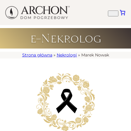
e-Nekrolog
Strona główna
»
Nekrologi
»
Marek Nowak